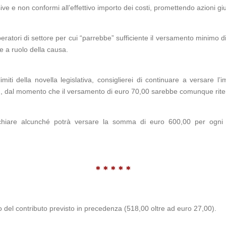
e e non conformi all’effettivo importo dei costi, promettendo azioni giud
operatori di settore per cui “parrebbe” sufficiente il versamento minimo 
one a ruolo della causa.
miti della novella legislativa, consiglierei di continuare a versare 
ne), dal momento che il versamento di euro 70,00 sarebbe comunque rit
schiare alcunché potrà versare la somma di euro 600,00 per ogni 
* * * * *
rto del contributo previsto in precedenza (518,00 oltre ad euro 27,00).