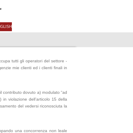
r
GLISH
upa tutti gli operatori del settore -
nzie mie clienti ed i clienti finali in
 il contributo dovuto a) modulato “ad
in violazione dell’articolo 15 della
essamento del vedersi riconosciuta la
luppando una concorrenza non leale