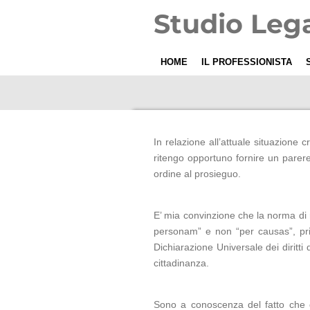
Vai
Studio Leg
al
contenuto
principale
HOME
IL PROFESSIONISTA
In relazione all’attuale situazione 
ritengo opportuno fornire un parere in
ordine al prosieguo.
E’ mia convinzione che la norma di r
personam” e non “per causas”, princ
Dichiarazione Universale dei diritti
cittadinanza.
Sono a conoscenza del fatto che d