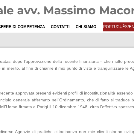
ale avv. Massimo Maco
SFERE DI COMPETENZA
CONTATTI
CHI SIAMO
PORTUGUÊS/EN
creatasi dopo l’approvazione della recente finanziaria – che molto preocc
 merito, al fine di chiarire il mio punto di vista e tranquillizzare le Age
ecente approvata presenti evidenti profili di incostituzionalità essendo
ipio generale affermato nell’Ordinamento, che di fatto si traduce b) 
 dell'Uomo firmata a Parigi il 10 dicembre 1948, circa l’effettivo sposs
iverse Agenzie di pratiche cittadinanza non mie clienti stanno svi