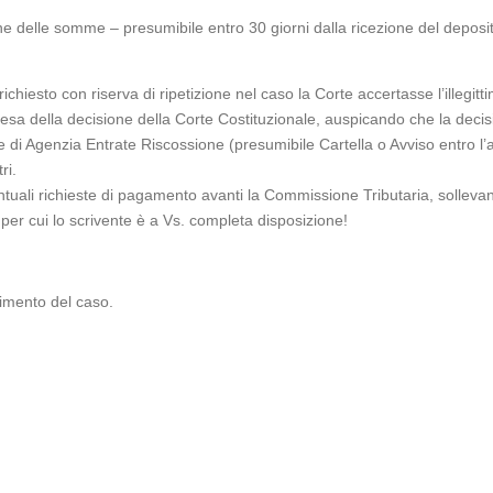
one delle somme – presumibile entro 30 giorni dalla ricezione del deposit
chiesto con riserva di ripetizione nel caso la Corte accertasse l’illegitt
esa della decisione della Corte Costituzionale, auspicando che la decisi
 di Agenzia Entrate Riscossione (presumibile Cartella o Avviso entro l’
ri.
uali richieste di pagamento avanti la Commissione Tributaria, sollevando
 per cui lo scrivente è a Vs. completa disposizione!
rimento del caso.